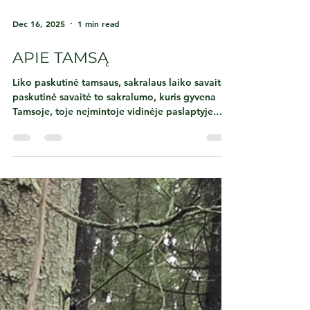
Dec 16, 2025
1 min read
APIE TAMSĄ
Liko paskutinė tamsaus, sakralaus laiko savaitė –
paskutinė savaitė to sakralumo, kuris gyvena
Tamsoje, toje neįmintoje vidinėje paslaptyje.
Toje tamsoje, tame gylyje, tame sustojime slypi
labai daug vidinio Resurso. Visa gamta sustingo.
Medžiai kvėpuoja savo vidumi, savo širdimi.
Sulėtėk. Nebėk į šviesą nuo eglutės prie eglutės,
bandydamas pamatyti kuo daugiau, vertinti, kuri