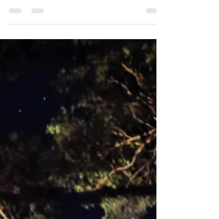
PAŽINTI SAVE IR KURTI RYŠĮ
BE TUŠTUMOS
Tai tekstas apie jautrią kiekvienam iš mūsų temą
– nesvarbu, ar esi vyras, ar moteris. Su medike,
transpersonalinės psichologijos psichologe,
bioenergetike Svetlana Smertjeva kalbamės
apie santykius, jų kūrimą, apie neužpildytas
vidines erdves, kurias žmonės dažnai bando
kompensuoti darbu, kitais santykiais ar
gyvenimu per kitus. Neįsisąmonintos vaikystės
patirtys, baimė būti atstumtam ar nevertam
meilės trukdo kurti brandų, tikrą ryšį. Užuot
bėgę nuo skausmo ar perkėlę lūkes