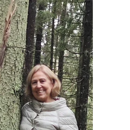
gražesnė. Tiesiog išeik į lauką, po dangaus
skliautu – tamsiu, plačiai gaubiančiu mūsų
Žemę. Šią sav