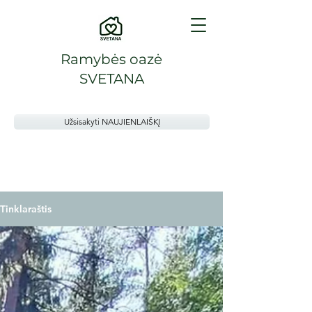
Ramybės oazė
SVETANA
Užsisakyti NAUJIENLAIŠKĮ
Tinklaraštis