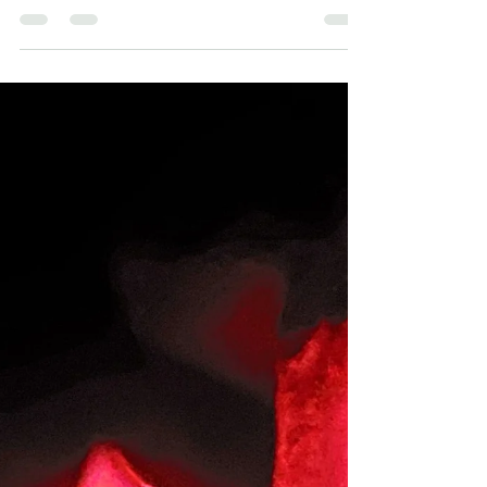
Kaip kalba kūnas: apie kūno
Sąmonę ir organų
konsteliacijas su psichologe
Svetlana Smertjeva
Pastaruoju metu daug kalbama ir rašoma apie
psichosomtiką. O kas gi yra psichosomatika? Iš
tiesų kūnas yra labai sąmoningas – jis kaupia
emocijas, skausmingas ir džiaugsmingas patirtis.
Kūnas – tarsi informacijos nešėjas. Kol energijos
yra daug, kol žmogus jaunas arba net
ankstyvoje vaikystėje, kūnas, sukaupęs tam tikrą
„tūrį“, pradeda iškart kalbėti sava kalba. Kaip
kalba kūnas? Tai – skausmas, uždegimas, aukšta
temperatūra, kosulys ir kiti fiziniai reiškiniai.
Mediciniška