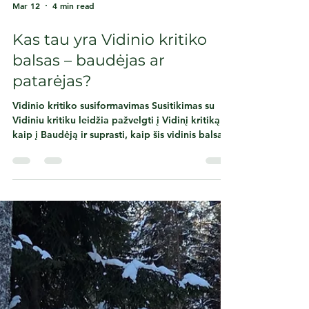
Mar 12
4 min read
Kas tau yra Vidinio kritiko
balsas – baudėjas ar
patarėjas?
Vidinio kritiko susiformavimas Susitikimas su
Vidiniu kritiku leidžia pažvelgti į Vidinį kritiką
kaip į Baudėją ir suprasti, kaip šis vidinis balsas
susiformuoja. Dažniausiai toks santykis su savimi
atsiranda gyvenimo eigoje – veikiant aplinkai:
šeimai, mokyklai, visuomenei. Tai padeda mums
susikurti savęs vaizdą arba nuolat paryškina tai,
ko savyje nepriimame – vadinamąsias
„silpnąsias“ vietas. Pavyzdžiui, tėvai gali
nepriimti tam tikro vaiko elgesio ar bruožų: