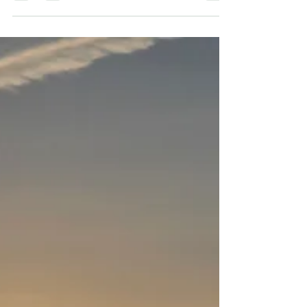
tikrą elgesio modelį, kuris skirtingose kultūrose
įgauna vis kitokias formas. Pavyzdžiui, rytuose
moteris dažnai matoma kaip paklusni, linkusi
aukotis dėl vyro, vaikų, šeimos, susitaikanti, net
jei ne visada priimanti. Ji mato kaip gyveno
mama, močiutė ir perima šį būdą kaip tam tikrą
saugumo strategiją – būdą išvengti konfliktų,
išlaikyti ramybę, gauti dėmesio ar meilės, o
kartais tiesiog nebūt