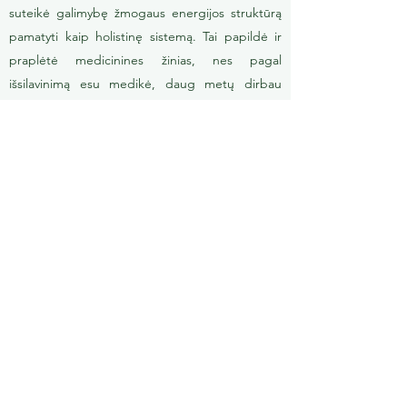
suteikė galimybę žmogaus energijos struktūrą
pamatyti kaip holistinę sistemą. Tai papildė ir
praplėtė medicinines žinias, nes pagal
išsilavinimą esu medikė, daug metų dirbau
akušere.
Toliau ieškojimų kelyje likimas mane suvedė su
transpersonalinės psichologijos profesoriumi
Sergejumi Andrejevičiumi Streikalovu. Jo
vedamo kurso metu susipažinau su metodu
„Dialogas su balsais“ (autoriai amerikiečiai Sidra
ir Helas Stounai) ir 2011 m. įgijau psichologo
išsilavinimą Fraiburgo institute (Vokietija), kryptis
– metodas „Dialogas su balsais“. Šis metodas
atskleidė stebuklingą žmogaus vidinį pasaulį,
leido pamatyti, koks šis pasaulis įvairus,
begalinis, neribotas, pripildytas žmogaus
kūrybinėmis galimybėmis, vedantis į ryšį su