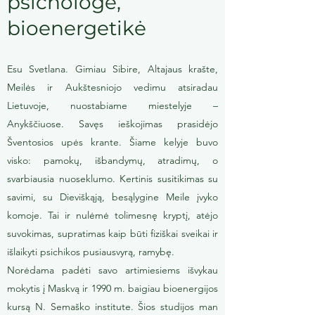
psichologė,
bioenergetikė
Esu Svetlana. Gimiau Sibire, Altajaus krašte,
Meilės ir Aukštesniojo vedimu atsiradau
Lietuvoje, nuostabiame miestelyje –
Anykščiuose. Savęs ieškojimas prasidėjo
Šventosios upės krante. Šiame kelyje buvo
visko: pamokų, išbandymų, atradimų, o
svarbiausia nuoseklumo. Kertinis susitikimas su
savimi, su Dieviškąją, besąlygine Meile įvyko
komoje. Tai ir nulėmė tolimesnę kryptį, atėjo
suvokimas, supratimas kaip būti fiziškai sveikai ir
išlaikyti psichikos pusiausvyrą, ramybę.
Norėdama padėti savo artimiesiems išvykau
mokytis į Maskvą ir 1990 m. baigiau bioenergijos
kursą N. Semaško institute. Šios studijos man