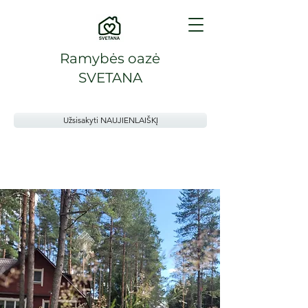
Ramybės oazė
SVETANA
Užsisakyti NAUJIENLAIŠKĮ