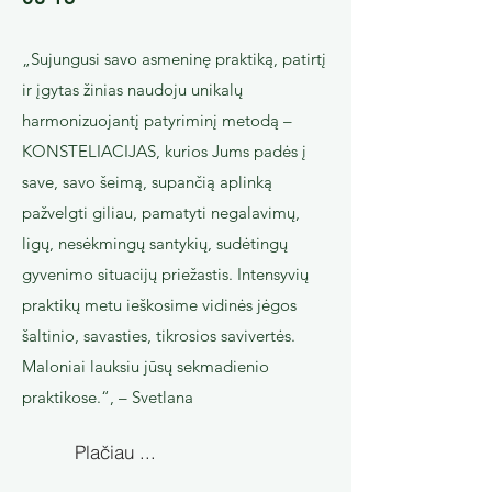
​​„Sujungusi savo asmeninę praktiką, patirtį
ir įgytas žinias naudoju unikalų
harmonizuojantį patyriminį metodą –
KONSTELIACIJAS, kurios Jums padės į
save, savo šeimą, supančią aplinką
pažvelgti giliau, pamatyti negalavimų,
ligų, nesėkmingų santykių, sudėtingų
gyvenimo situacijų priežastis. Intensyvių
praktikų metu ieškosime vidinės jėgos
šaltinio, savasties, tikrosios savivertės.
Maloniai lauksiu jūsų sekmadienio
praktikose.“, – Svetlana
Plačiau ...