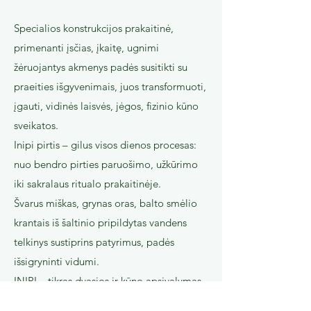
Specialios konstrukcijos prakaitinė,
primenanti įsčias, įkaitę, ugnimi
žėruojantys akmenys padės susitikti su
praeities išgyvenimais, juos transformuoti,
įgauti, vidinės laisvės, jėgos, fizinio kūno
sveikatos.
Inipi pirtis – gilus visos dienos procesas:
nuo bendro pirties paruošimo, užkūrimo
iki sakralaus ritualo prakaitinėje.
Švarus miškas, grynas oras, balto smėlio
krantais iš šaltinio pripildytas vandens
telkinys sustiprins patyrimus, padės
išsigryninti vidumi.
INIPI – tikras dvasios ir kūno apsivalymas
bei sveikatinimas. Po pirties ceremonijos