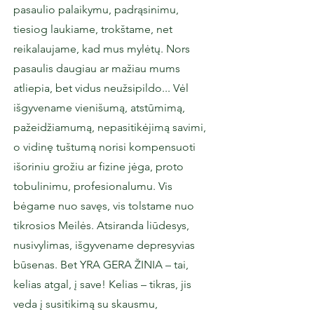
pasaulio palaikymu, padrąsinimu,
tiesiog laukiame, trokštame, net
reikalaujame, kad mus mylėtų. Nors
pasaulis daugiau ar mažiau mums
atliepia, bet vidus neužsipildo... Vėl
išgyvename vienišumą, atstūmimą,
pažeidžiamumą, nepasitikėjimą savimi,
o vidinę tuštumą norisi kompensuoti
išoriniu grožiu ar fizine jėga, proto
tobulinimu, profesionalumu. Vis
bėgame nuo savęs, vis tolstame nuo
tikrosios Meilės. Atsiranda liūdesys,
nusivylimas, išgyvename depresyvias
būsenas. Bet YRA GERA ŽINIA – tai,
kelias atgal, į save! Kelias – tikras, jis
veda į susitikimą su skausmu,