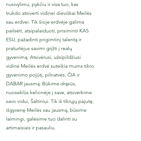
nusivylimu, pykčiu ir visa tuo, kas
trukdo atsiverti vidinei dieviškai Meilės
sau erdvei. Tik šioje erdvėje galima
pailsėti, atsipalaiduoti, prisiminti KAS
ESU, pažadinti prigimtinį talentą ir
praturtėjus savimi grįžti į realų
gyvenimą. Atsivėrusi, užsipildžiusi
vidinė Meilės erdvė suteikia mums tikro
gyvenimo pojūtį, pilnatvės, ČIA ir
DABAR jausmą. Būkime drąsūs,
nuoseklūs kelionėje į save, atsiverkime
savo vidui, Šaltiniui. Tik iš tikrųjų pajutę,
išgyvenę Meilės sau jausmą, būsime
laimingi, galėsime tuo dalinti su
artimaisiais ir pasauliu.