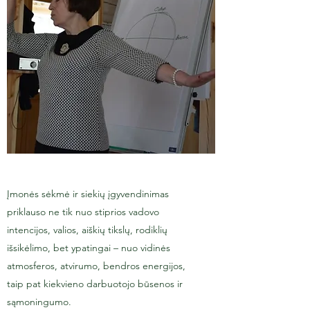
Įmonės sėkmė ir siekių įgyvendinimas
priklauso ne tik nuo stiprios vadovo
intencijos, valios, aiškių tikslų, rodiklių
išsikėlimo, bet ypatingai – nuo vidinės
atmosferos, atvirumo, bendros energijos,
taip pat kiekvieno darbuotojo būsenos ir
sąmoningumo.