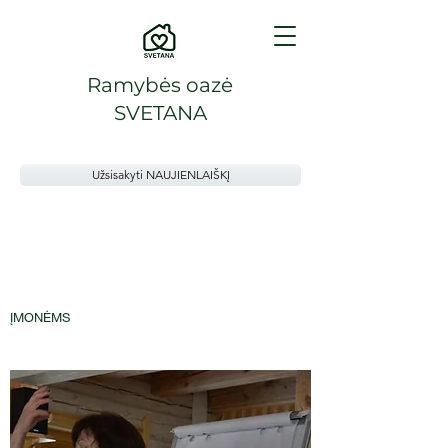
Ramybės oazė
SVETANA
Užsisakyti NAUJIENLAIŠKĮ
ĮMONĖMS