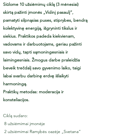
Siūlome 10 užsiėmimų ciklą (3 mėnesiai)
skirtą pažinti įmonės „Vidinį pasaulį“,
pamatyti silpnąsias puses, stiprybes, bendrą
kolektyvinę energiją, išgryninti tikslus ir
siekius. Praktikos padeda kiekvienam,
vadovams ir darbuotojams, geriau pažinti
savo vidų, tapti sąmoningesniais ir
laimingesniais. Žmogus darbe praleidžia
beveik trečdalį savo gyvenimo laiko, taigi
labai svarbu darbinę erdvę išlaikyti
harmoningą.
Praktikų metodas: moderacija ir
konsteliacijos.
Ciklą sudaro:
8 užsiėmimai įmonėje
2 užsiėmimai Ramybės oazėje „Svetana“