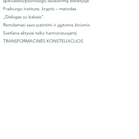
specialisto/psichologo išsilavinimą Vokietijoje
Fraiburgo institute, kryptis – metodas
„Dialogas su balsais“.
Remdamasi savo patirtimi ir įgytomis žiniomis
Svetlana aktyviai taiko harmonizuojantį
TRANSFORMACINĖS KONSTELIACIJOS
metodą. Ji dirba individualiai, taip pat veda
stovyklas ir seminarus.
Pastaruoju metu Svetlana pradėjo dirbti su
įmonėmis ir pastebėjo, kad konsteliacijų
metodas padeda pamatyti gilumines,
esmines problemas, tarpusavio santykius ir
tuo būdu leidžia ieškoti efektyviausių
sprendimų. Susitikimas su gryna energija
darbuotojams padeda aiškiai suprasti ir
intuityviai pajausti kaip toliau elgtis. Darbas
grupėje ir asmeninės sesijos „augina“
kiekvieną darbuotoją ir padeda siekti