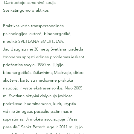
Darbuotojo asmeninė sesija
Sveikatingumo praktikos
Praktikas veda transpersonalinės
psichologijos lektorė, bioenergetikė,
medikė SVETLANA SMERTJEVA.
Jau daugiau nei 30 metų Svetlana padeda
žmonėms spręsti vidines problemas ieškant
priežasties savyje. 1990 m. ji įgijo
bioenergetikės išsilavinimą Maskvoje, dirbo
akušere, kartu su medicinine praktika
naudojo ir vystė ekstrasensoriką. Nuo 2005
m. Svetlana aktyviai dalyvauja įvairiose
praktikose ir seminaruose, kurių kryptis
vidinio žmogaus pasaulio pažinimas ir
supratimas. Ji mokėsi asociacijoje „Visas
pasaulis“ Sankt Peterburge ir 2011 m. įgijo